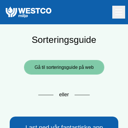
Hopp til innholdet
Sorteringsguide
Gå til sorteringsguide på web
eller
Last ned vår fantastiske app