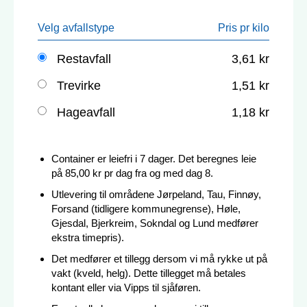
Velg avfallstype
Pris pr kilo
Restavfall
3,61 kr
Trevirke
1,51 kr
Hageavfall
1,18 kr
Container er leiefri i 7 dager. Det beregnes leie
på 85,00 kr pr dag fra og med dag 8.
Utlevering til områdene Jørpeland, Tau, Finnøy,
Forsand (tidligere kommunegrense), Høle,
Gjesdal, Bjerkreim, Sokndal og Lund medfører
ekstra timepris).
Det medfører et tillegg dersom vi må rykke ut på
vakt (kveld, helg). Dette tillegget må betales
kontant eller via Vipps til sjåføren.