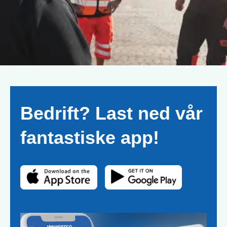
Bedrift? Last ned vår
fantastiske app!